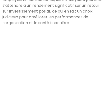
s’attendre à un rendement significatif sur un retour
sur investissement positif, ce qui en fait un choix
judicieux pour améliorer les performances de
l’organisation et la santé financière.
COORDONNÉES
Toulouse 31000-31500
06 65 51 22 32
06 85 52 19 28
contact@buro-ergo.fr
Accès membres