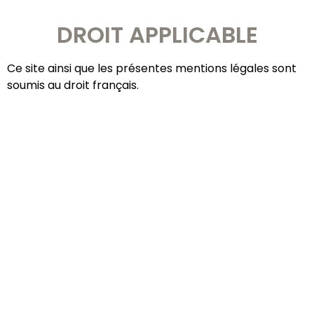
DROIT APPLICABLE
Ce site ainsi que les présentes mentions légales sont
soumis au droit français.
COORDONNÉES
Toulouse 31000-31500
06 65 51 22 32
06 85 52 19 28
contact@buro-ergo.fr
Accès membres