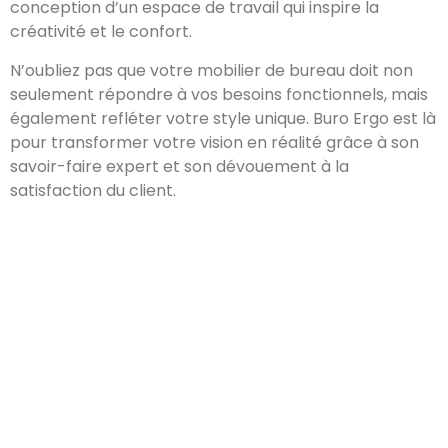
conception d’un espace de travail qui inspire la
créativité et le confort.
N’oubliez pas que votre mobilier de bureau doit non
seulement répondre à vos besoins fonctionnels, mais
également refléter votre style unique. Buro Ergo est là
pour transformer votre vision en réalité grâce à son
savoir-faire expert et son dévouement à la
satisfaction du client.
COORDONNÉES
Toulouse 31000-31500
06 65 51 22 32
06 85 52 19 28